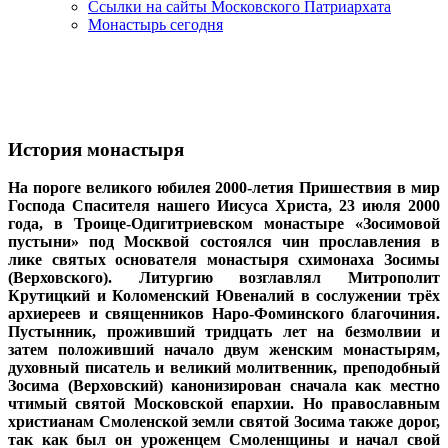
Ссылки на сайты Московского Патриархата
Монастырь сегодня
История монастыря
На пороге великого юбилея 2000-летия Пришествия в мир
Господа Спасителя нашего Иисуса Христа, 23 июля 2000
года, в Троице-Одигитриевском монастыре «Зосимовой
пустыни» под Москвой состоялся чин прославления в
лике святых основателя монастыря схимонаха Зосимы
(Верховского). Литургию возглавлял Митрополит
Крутицкий и Коломенский Ювеналий в сослужении трёх
архиереев и священников Наро-Фоминского благочиния.
Пустынник, проживший тридцать лет на безмолвии и
затем положивший начало двум женским монастырям,
духовный писатель и великий молитвенник, преподобный
Зосима (Верховский) канонизирован сначала как местно
чтимый святой Московской епархии. Но православным
христианам Смоленской земли святой Зосима также дорог,
так как был он уроженцем Смоленщины и начал свой