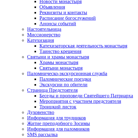
Новости монастыря
Объявления
Реквизиты и контакты
Расписание богослужений
Анонсы событий
Настоятельница
Миссионерство
Катехизация
Катехизаторская деятельность монастыря
Таинство крещения
Святыни и храмы монастыря
Храмы монастыря
Святыни монастыря
Паломническо-экскурсионная служба
Паломнические поездки
Экскурсии по обители
Страница Предстоятеля
Беседы и проповеди Святейшего Патриарха
Мероприятия с участием предстоятеля
Троицкий листок
Духовенство
Информация для трудников
Житие преподобного Зосимы
Информация для паломников
SMS рассылка