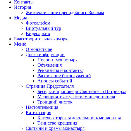
Контакты
История
Жизнеописание преподобного Зосимы
Медиа
Фотоальбом
Виртуальный тур
Видеоархив
Благотворительная ярмарка
Меню
О монастыре
Доска информации
Новости монастыря
Объявления
Реквизиты и контакты
Расписание богослужений
Анонсы событий
Страница Предстоятеля
Беседы и проповеди Святейшего Патриарха
Мероприятия с участием предстоятеля
Троицкий листок
Настоятельница
Катехизация
Катехизаторская деятельность монастыря
Таинство крещения
Святыни и храмы монастыря