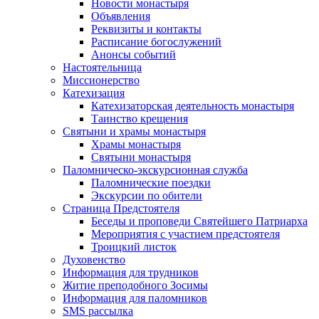
Новости монастыря
Объявления
Реквизиты и контакты
Расписание богослужений
Анонсы событий
Настоятельница
Миссионерство
Катехизация
Катехизаторская деятельность монастыря
Таинство крещения
Святыни и храмы монастыря
Храмы монастыря
Святыни монастыря
Паломническо-экскурсионная служба
Паломнические поездки
Экскурсии по обители
Страница Предстоятеля
Беседы и проповеди Святейшего Патриарха
Мероприятия с участием предстоятеля
Троицкий листок
Духовенство
Информация для трудников
Житие преподобного Зосимы
Информация для паломников
SMS рассылка