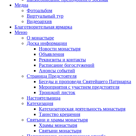
Медиа
Фотоальбом
Виртуальный тур
Видеоархив
Благотворительная ярмарка
Меню
О монастыре
Доска информации
Новости монастыря
Объявления
Реквизиты и контакты
Расписание богослужений
Анонсы событий
Страница Предстоятеля
Беседы и проповеди Святейшего Патриарха
Мероприятия с участием предстоятеля
Троицкий листок
Настоятельница
Катехизация
Катехизаторская деятельность монастыря
Таинство крещения
Святыни и храмы монастыря
Храмы монастыря
Святыни монастыря